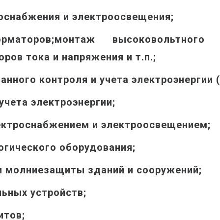
роснабжения и электроосвещения;
маторов;монтаж высоковольтного о
ов тока и напряжения и т.п.;
нного контроля и учета электроэнергии 
чета электроэнергии;
ектроснабжением и электроосвещением;
огического оборудования;
и молниезащиты зданий и сооружений;
ьных устройств;
итов;