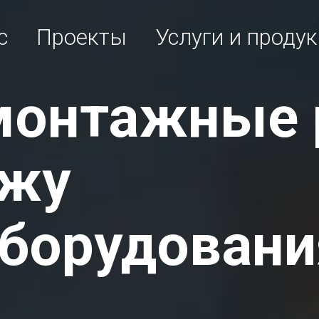
с
Проекты
Услуги и проду
монтажные 
ажу
борудовани