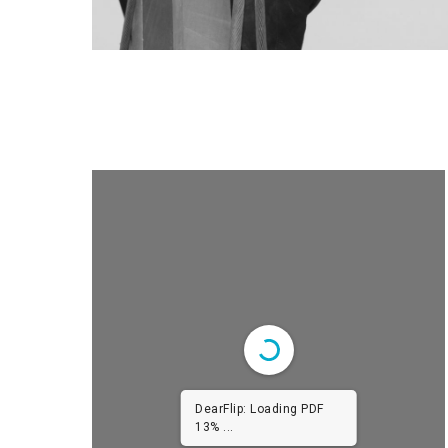
DearFlip: Loading PDF
25% ...