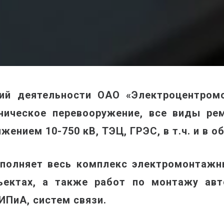
й деятельности ОАО «Электроцентромо
хническое перевооружение, все виды ре
ением 10-750 кВ, ТЭЦ, ГРЭС, в т.ч. и в о
олняет весь комплекс электромонтажны
бъектах, а также работ по монтажу авт
ИПиА, систем связи.