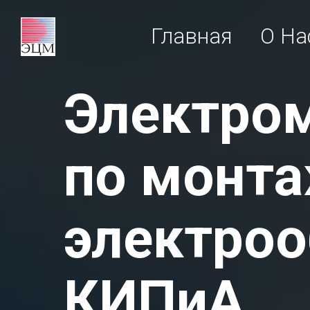
Главная
О На
Электро
по монт
электроо
КИПиА