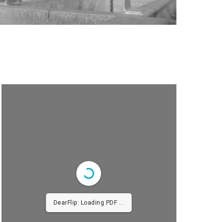
DearFlip: Loading PDF
4% ...