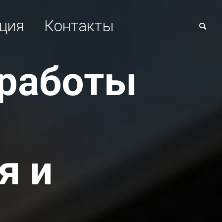
кция
Контакты
работы
я и