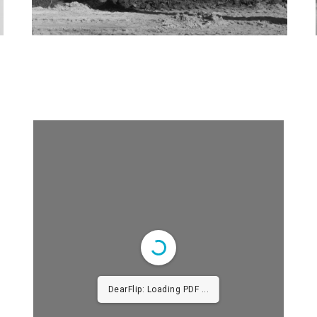
DearFlip: Loading PDF
11% ...